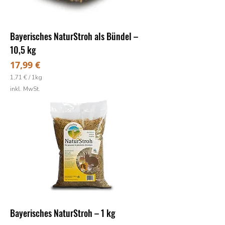
o
g
r
a
Bayerisches NaturStroh als Bündel –
m
m
10,5 kg
Preis
17,99 €
1,71 €
/
1kg
1
inkl. MwSt.
,
7
1
€
p
r
o
1
K
i
l
o
g
r
a
Bayerisches NaturStroh – 1 kg
m
m