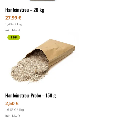
m
m
Hanfeinstreu – 20 kg
Preis
27,99 €
1,40 €
/
1kg
1
inkl. MwSt.
,
4
TIPP
0
€
p
r
o
1
K
i
l
o
g
r
a
Hanfeinstreu-Probe – 150 g
m
m
Preis
2,50 €
16,67 €
/
1kg
1
inkl. MwSt.
6