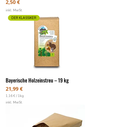
Preis
2,50 €
inkl. MwSt.
DER KLASSIKER
Bayerische Holzeinstreu – 19 kg
Preis
21,99 €
1,16 €
/
1kg
1
inkl. MwSt.
,
1
6
€
p