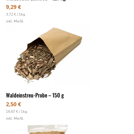
m
Preis
9,29 €
3,72 €
/
1kg
3
inkl. MwSt.
,
7
2
€
p
r
o
1
K
i
l
o
g
r
a
Waldeinstreu-Probe – 150 g
m
m
Preis
2,50 €
16,67 €
/
1kg
1
inkl. MwSt.
6
,
6