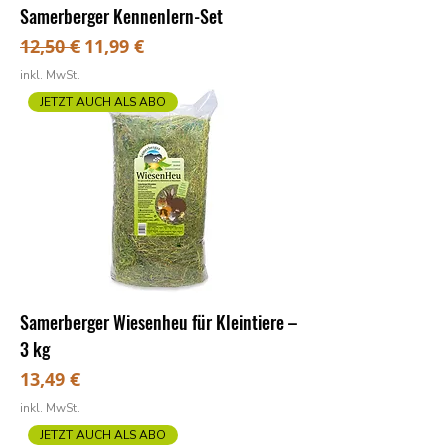
Samerberger Kennenlern-Set
Standardpreis
Sale-Preis
12,50 €
11,99 €
inkl. MwSt.
JETZT AUCH ALS ABO
Samerberger Wiesenheu für Kleintiere –
3 kg
Preis
13,49 €
inkl. MwSt.
JETZT AUCH ALS ABO