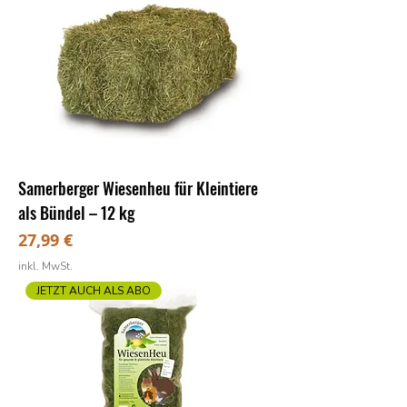
Samerberger Wiesenheu für Kleintiere
als Bündel – 12 kg
Preis
27,99 €
inkl. MwSt.
JETZT AUCH ALS ABO