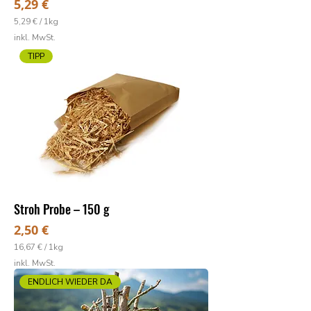
Preis
5,29 €
5,29 €
/
1kg
5
inkl. MwSt.
,
2
TIPP
9
€
p
r
o
1
K
i
l
o
g
r
a
Stroh Probe – 150 g
m
m
Preis
2,50 €
16,67 €
/
1kg
1
inkl. MwSt.
6
,
ENDLICH WIEDER DA
6
7