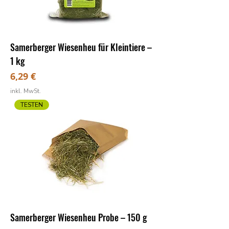
Samerberger Wiesenheu für Kleintiere –
1 kg
Preis
6,29 €
inkl. MwSt.
TESTEN
Samerberger Wiesenheu Probe – 150 g