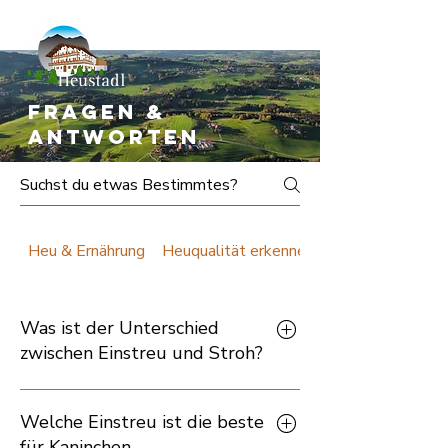
Fragen &
Antworten
Heu & Ernährung
Heuqualität erkennen
Was ist der Unterschied
zwischen Einstreu und Stroh?
Einstreu und Stroh werden oft
Welche Einstreu ist die beste
gemeinsam im Kleintiergehege
für Kaninchen,
verwendet – erfüllen aber