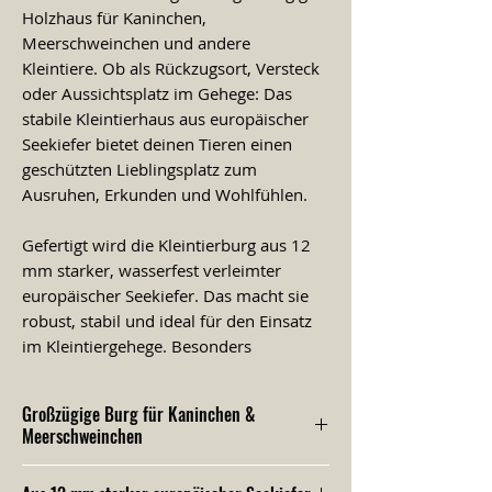
Holzhaus für Kaninchen,
Meerschweinchen und andere
Kleintiere. Ob als Rückzugsort, Versteck
oder Aussichtsplatz im Gehege: Das
stabile Kleintierhaus aus europäischer
Seekiefer bietet deinen Tieren einen
geschützten Lieblingsplatz zum
Ausruhen, Erkunden und Wohlfühlen.
Gefertigt wird die Kleintierburg aus 12
mm starker, wasserfest verleimter
europäischer Seekiefer. Das macht sie
robust, stabil und ideal für den Einsatz
im Kleintiergehege. Besonders
tierfreundlich: Die Fellnasenfestung
kommt ohne Metallklammern und ohne
Großzügige Burg für Kaninchen &
Nägel aus. So gibt es keine spitzen
Meerschweinchen
Metallteile, an denen sich dein Tier
verletzen könnte.