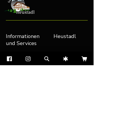
Informationen
Heustadl
und Services
Abonnement kündigen
Shop
Reklamationsformular
Wiesenheu
Bestellung widerrufen
Stroh
Versand & Rückgabe
Abonnements
AGB
Gutscheine
FAQ
Treueprogramm
Impressum
Freunde werben
Datenschutz
Cookies verwalten
Aktuelles
Über uns