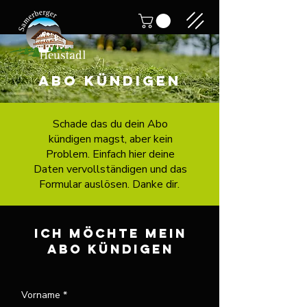
Abo kündigen
Schade das du dein Abo
kündigen magst, aber kein
Problem. Einfach hier deine
Daten vervollständigen und das
Formular auslösen. Danke dir.
Ich möchte mein
Abo kündigen
Vorname
*