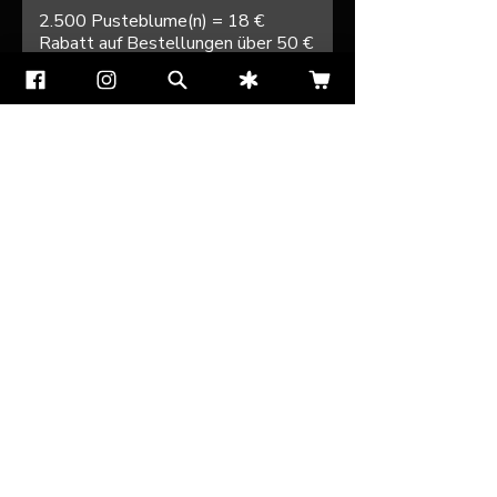
2.500 Pusteblume(n) = 18 €
Rabatt auf Bestellungen über 50 €
Wiesenkräuter
80g GRATIS
400 Pusteblume(n) = 100 %
Rabatt auf ein bestimmtes Produkt
Informationen
Heustadl
und Services
Abonnement kündigen
Shop
Reklamationsformular
Wiesenheu