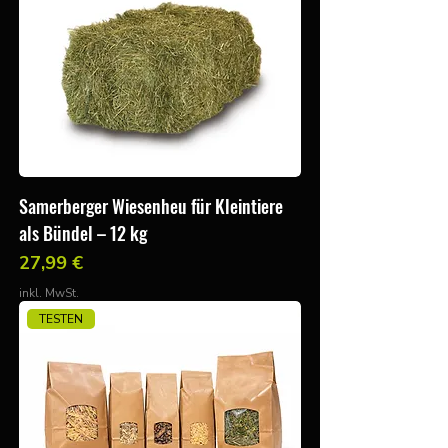
Samerberger Wiesenheu für Kleintiere
als Bündel – 12 kg
Preis
27,99 €
inkl. MwSt.
TESTEN