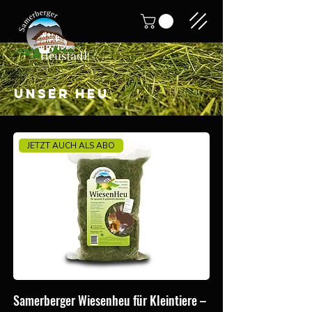
UNSER HEU
JETZT AUCH ALS ABO
Samerberger Wiesenheu für Kleintiere –