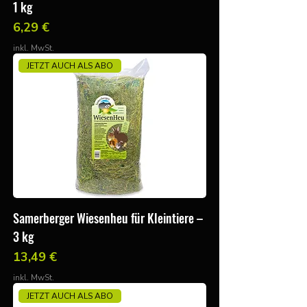
1 kg
Preis
6,29 €
inkl. MwSt.
JETZT AUCH ALS ABO
Samerberger Wiesenheu für Kleintiere –
3 kg
Preis
13,49 €
inkl. MwSt.
JETZT AUCH ALS ABO