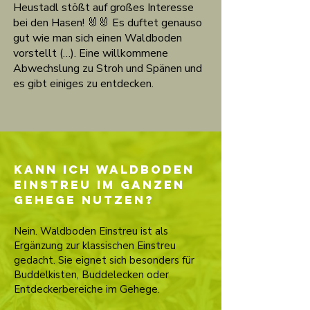
Heustadl stößt auf großes Interesse
bei den Hasen! 🐰🐰 Es duftet genauso
gut wie man sich einen Waldboden
vorstellt (…). Eine willkommene
Abwechslung zu Stroh und Spänen und
es gibt einiges zu entdecken.
Kann ich Waldboden
Einstreu im ganzen
Gehege nutzen?
Nein. Waldboden Einstreu ist als
Ergänzung zur klassischen Einstreu
gedacht. Sie eignet sich besonders für
Buddelkisten, Buddelecken oder
Entdeckerbereiche im Gehege.