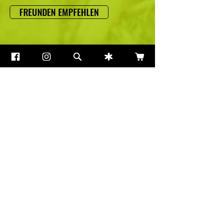
FREUNDEN EMPFEHLEN
Heu aus regenerativer,
naturnaher Landwirtschaft:
Hier geht Landwirtschaft mit
Umweltschutz Hand in Hand.
Staubfrei und aromatisch:
Wir garantieren beste Qualität durch
hofeigene Trocknungsanlagen und