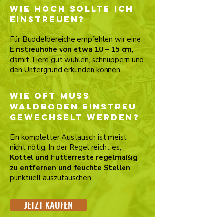
Wie hoch sollte ich
einstreuen?
Für Buddelbereiche empfehlen wir eine
Einstreuhöhe von etwa 10 – 15 cm
,
damit Tiere gut wühlen, schnuppern und
den Untergrund erkunden können.
Wie oft muss
Waldboden Einstreu
gewechselt werden?
Ein kompletter Austausch ist meist
nicht nötig. In der Regel reicht es,
Köttel und Futterreste regelmäßig
zu entfernen und feuchte Stellen
punktuell auszutauschen.
JETZT KAUFEN