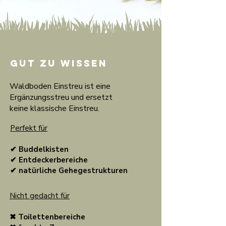
Gut zu wissen
Waldboden Einstreu ist eine
Ergänzungsstreu und ersetzt
keine klassische Einstreu.
Perfekt für
✔ Buddelkisten
✔ Entdeckerbereiche
✔ natürliche Gehegestrukturen
Nicht gedacht für
✖ Toilettenbereiche