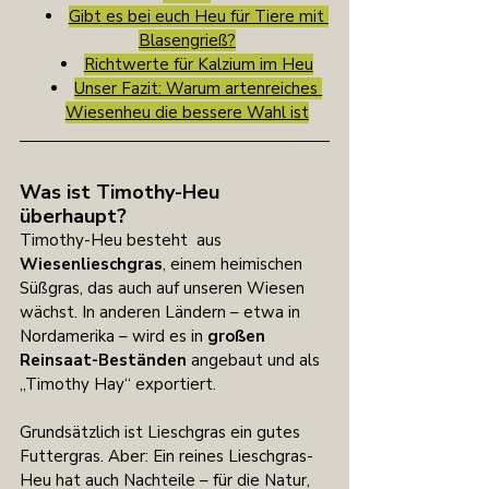
Gibt es bei euch Heu für Tiere mit 
Blasengrieß?
Richtwerte für Kalzium im Heu
Unser Fazit: Warum artenreiches 
Wiesenheu die bessere Wahl ist
Was ist Timothy-Heu 
überhaupt?
Timothy-Heu besteht  aus 
Wiesenlieschgras
, einem heimischen 
Süßgras, das auch auf unseren Wiesen 
wächst. In anderen Ländern – etwa in 
Nordamerika – wird es in 
großen 
Reinsaat-Beständen
 angebaut und als 
„Timothy Hay“ exportiert.
Grundsätzlich ist Lieschgras ein gutes 
Futtergras. Aber: Ein reines Lieschgras-
Heu hat auch Nachteile – für die Natur, 