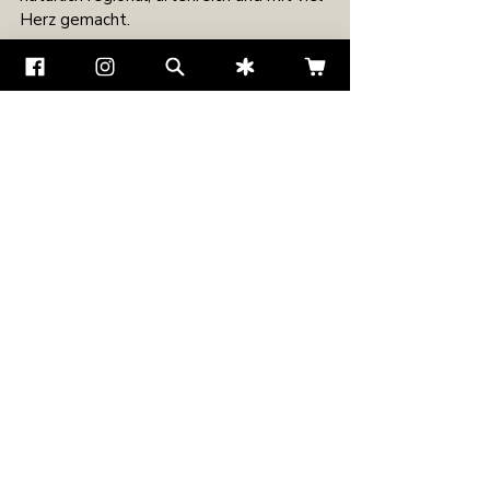
Herz gemacht.
Wenn dein Tier unser Heu gerne 
frisst, vital ist und glänzendes Fell 
hat, dann weißt du: 💚 Du machst 
alles richtig.
Entdecke jetzt unser Samerberger 
Wiesenheu
 – schonend getrocknet, 
artenreich und voller natürlicher Vielfalt: 