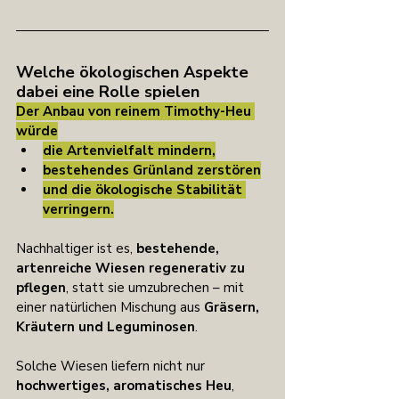
Welche ökologischen Aspekte 
dabei eine Rolle spielen
Der Anbau von reinem Timothy-Heu 
würde
die Artenvielfalt mindern,
bestehendes Grünland zerstören
und die ökologische Stabilität 
verringern.
Nachhaltiger ist es, 
bestehende, 
artenreiche Wiesen regenerativ zu 
pflegen
, statt sie umzubrechen – mit 
einer natürlichen Mischung aus 
Gräsern, 
Kräutern und Leguminosen
.
Solche Wiesen liefern nicht nur 
hochwertiges, aromatisches Heu
, 