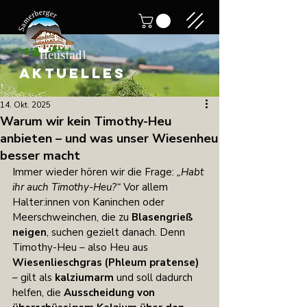
AKTUELLES
14. Okt. 2025
Warum wir kein Timothy-Heu
anbieten – und was unser Wiesenheu
besser macht
Immer wieder hören wir die Frage: 
„Habt 
ihr auch Timothy-Heu?“ 
Vor allem 
Halter:innen von Kaninchen oder 
Meerschweinchen, die zu 
Blasengrieß 
neigen
, suchen gezielt danach. Denn 
Timothy-Heu – also Heu aus 
Wiesenlieschgras (Phleum pratense)
– gilt als 
kalziumarm
 und soll dadurch 
helfen, die 
Ausscheidung von 