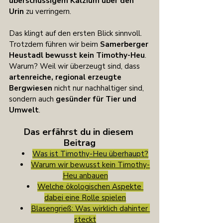
überschüssigem Kalzium über den 
Urin
 zu verringern.
Das klingt auf den ersten Blick sinnvoll. 
Trotzdem führen wir beim 
Samerberger 
Heustadl bewusst kein Timothy-Heu
. 
Warum? Weil wir überzeugt sind, dass 
artenreiche, regional erzeugte 
Bergwiesen
 nicht nur nachhaltiger sind, 
sondern auch 
gesünder für Tier und 
Umwelt
.
Das erfährst du in diesem 
Beitrag
Was ist Timothy-Heu überhaupt?
Warum wir bewusst kein Timothy-
Heu anbauen
Welche ökologischen Aspekte 
dabei eine Rolle spielen
Blasengrieß: Was wirklich dahinter 
steckt