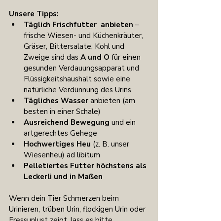
Unsere Tipps:
Täglich Frischfutter  anbieten
 – 
frische Wiesen- und Küchenkräuter, 
Gräser, Bittersalate, Kohl und 
Zweige sind das 
A und O
 für einen 
gesunden Verdauungsapparat und 
Flüssigkeitshaushalt sowie eine 
natürliche Verdünnung des Urins
Tägliches Wasser
 anbieten (am 
besten in einer Schale)
Ausreichend Bewegung
 und ein 
artgerechtes Gehege
Hochwertiges Heu
 (z. B. unser 
Wiesenheu) ad libitum
Pelletiertes Futter höchstens als 
Leckerli und in Maßen
Wenn dein Tier Schmerzen beim 
Urinieren, trüben Urin, flockigen Urin oder 
Fressunlust zeigt, lass es bitte 