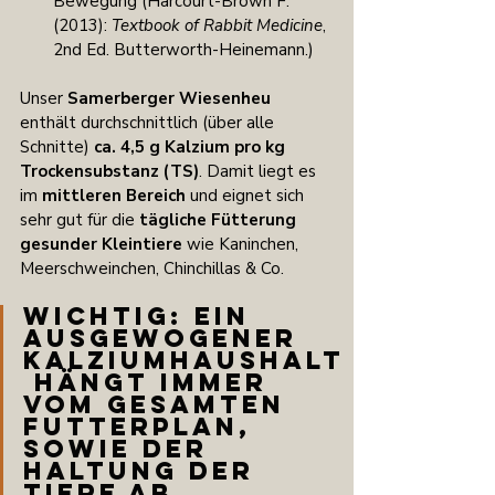
Bewegung (Harcourt-Brown F. 
(2013): 
Textbook of Rabbit Medicine
, 
2nd Ed. Butterworth-Heinemann.)
Unser 
Samerberger Wiesenheu
enthält durchschnittlich (über alle 
Schnitte) 
ca. 4,5 g Kalzium pro kg 
Trockensubstanz (TS)
. Damit liegt es 
im 
mittleren Bereich
 und eignet sich 
sehr gut für die 
tägliche Fütterung 
gesunder Kleintiere
 wie Kaninchen, 
Meerschweinchen, Chinchillas & Co.
Wichtig: Ein 
ausgewogener 
Kalziumhaushalt
 hängt immer 
vom gesamten 
Futterplan, 
sowie der 
Haltung der 
Tiere ab. 