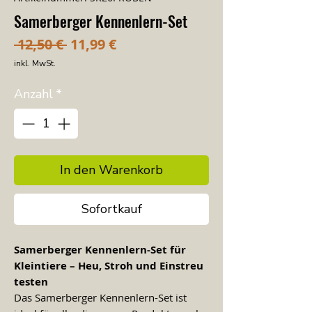
Samerberger Kennenlern-Set
Standardpreis
Sale-Preis
 12,50 € 
11,99 €
inkl. MwSt.
Anzahl
*
In den Warenkorb
Sofortkauf
Samerberger Kennenlern-Set für
Kleintiere – Heu, Stroh und Einstreu
testen
Das Samerberger Kennenlern-Set ist