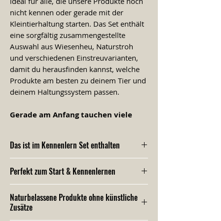
ideal für alle, die unsere Produkte noch
nicht kennen oder gerade mit der
Kleintierhaltung starten. Das Set enthält
eine sorgfältig zusammengestellte
Auswahl aus Wiesenheu, Naturstroh
und verschiedenen Einstreuvarianten,
damit du herausfinden kannst, welche
Produkte am besten zu deinem Tier und
deinem Haltungssystem passen.
Gerade am Anfang tauchen viele
Fragen auf:
Welches Heu wird gut gefressen?
Das ist im Kennenlern Set enthalten
Welches Stroh eignet sich für meine
Tiere?
150 g Samerberger Wiesenheu
Perfekt zum Start & Kennenlernen
Welche Einstreu passt zu meinem
150 g Bayerisches NaturStroh
Gehege?
150 g Waldboden Einstreu
Was ist natürlich, praktisch und
150 g Samerberger Holzeinstreu
Naturbelassene Produkte ohne künstliche
alltagstauglich?
Zusätze
150 g Samerberger Hanfeinstreu