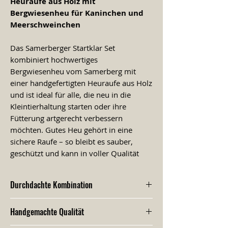
Heuraufe aus Holz mit
Bergwiesenheu für Kaninchen und
Meerschweinchen
Das Samerberger Startklar Set
kombiniert hochwertiges
Bergwiesenheu vom Samerberg mit
einer handgefertigten Heuraufe aus Holz
und ist ideal für alle, die neu in die
Kleintierhaltung starten oder ihre
Fütterung artgerecht verbessern
möchten. Gutes Heu gehört in eine
sichere Raufe – so bleibt es sauber,
geschützt und kann in voller Qualität
gefressen werden.
Durchdachte Kombination
Im Set enthalten ist
1 kg aromatisches
Samerberger Wiesenheu
von
Hochwertige Heuraufe trifft auf
Handgemachte Qualität
artenreichen Bergwiesen. Das Heu wird
aromatisches Bergwiesenheu.
schonend getrocknet, ist staubarm,