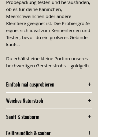
Probepackung testen und herausfinden,
ob es für deine Kaninchen,
Meerschweinchen oder andere
Kleintiere geeignet ist. Die Probiergröße
eignet sich ideal zum Kennenlernen und
Testen, bevor du ein größeres Gebinde
kaufst.
Du erhältst eine kleine Portion unseres
hochwertigen Gerstenstrohs – goldgelb,
weich, duftend und staubarm.
Gerstenstroh ist besonders weich und
Einfach mal ausprobieren
eignet sich daher sehr gut als
Liegefläche, zum Kuscheln, Verstecken
Ideal zum Testen oder Weitergeben. So
Weiches Naturstroh
oder für den Nestbau.
kannst du selbst sehen, riechen und
fühlen, ob unser Stroh zu dir und deinen
Unser Stroh ist weich, goldgelb und frei
Das Stroh stammt von regional
Tieren passt.
Sanft & staubarm
von pieksigen Halmen – ideal für kleine
bewirtschafteten Feldern bei
Pfoten, empfindliche Haut und
Durch schonende Ernte und sorgfältige
Rosenheim (Oberbayern) und wird
gemütliche Kuschelplätze.
Fellfreundlich & sauber
Verarbeitung bleibt unser Stroh nahezu
besonders schonend geerntet, damit