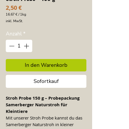
Preis
2,50 €
16,67 €
/
1kg
16,67 €
inkl. MwSt.
pro
1
Kilogramm
Anzahl
*
In den Warenkorb
Sofortkauf
Stroh Probe 150 g – Probepackung
Samerberger Naturstroh für
Kleintiere
Mit unserer Stroh Probe kannst du das
Samerberger Naturstroh in kleiner