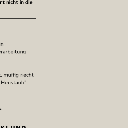
 nicht in die 
n 
erarbeitung 
 muffig riecht 
r Heustaub" 
. 
 
cklung 