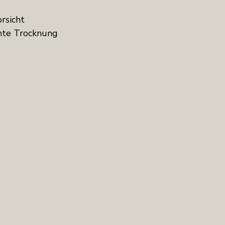
rsicht 
hte Trocknung 