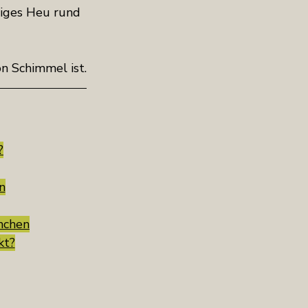
tiges Heu rund 
on Schimmel ist.
?
n
nchen
kt?