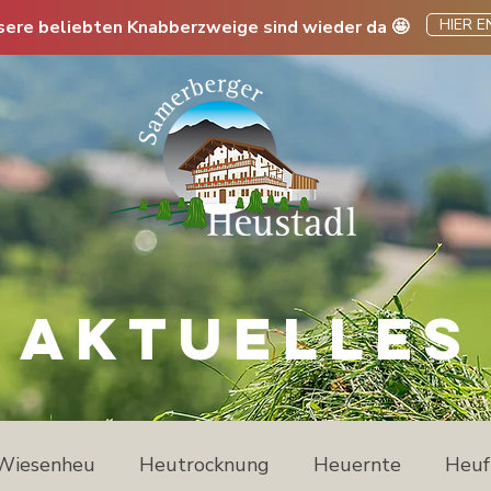
HIER 
sere beliebten Knabberzweige sind wieder da 🤩
AKTUELLES
Wiesenheu
Heutrocknung
Heuernte
Heuf