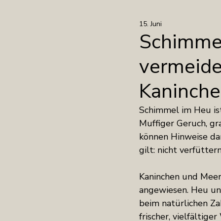
15. Juni
Über uns
Knabberspaß
Schimmel
vermeide
Kaninch
Schimmel im Heu is
Muffiger Geruch, gr
können Hinweise dar
gilt: nicht verfütte
Kaninchen und Meers
angewiesen. Heu un
beim natürlichen Za
frischer, vielfältig