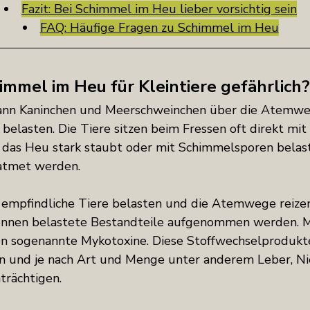
Fazit: Bei Schimmel im Heu lieber vorsichtig sein
FAQ: Häufige Fragen zu Schimmel im Heu
mmel im Heu für Kleintiere gefährlich?
ann Kaninchen und Meerschweinchen über die Atemwe
belasten. Die Tiere sitzen beim Fressen oft direkt mit
as Heu stark staubt oder mit Schimmelsporen belaste
eatmet werden.
 empfindliche Tiere belasten und die Atemwege reizen
können belastete Bestandteile aufgenommen werden. 
en sogenannte Mykotoxine. Diese Stoffwechselprodukt
n und je nach Art und Menge unter anderem Leber, Ni
rächtigen.