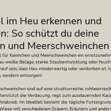
 im Heu erkennen und
n: So schützt du deine
en und Meerschweinchen
t für Kaninchen und Meerschweinchen ein ernstzunehme
au-weiße Beläge, starke Staubentwicklung oder feucht
auf sein, dass Heu minderwertig oder verdorben ist. In
rn, sondern entsorgen!
chweinchen sind auf eine strukturreiche, rohfaserreic
terstützt die Verdauung, regt zum ausdauernden Kauen
hnabrieb. Im Idealfall besteht die tägliche Futtergrun
er Wiese mit verschiedenen Gräsern, Kräutern und ander