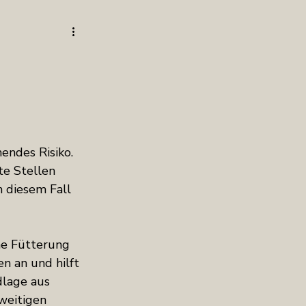
ndes Risiko. 
e Stellen 
 diesem Fall 
he Fütterung 
 an und hilft 
dlage aus 
weitigen 