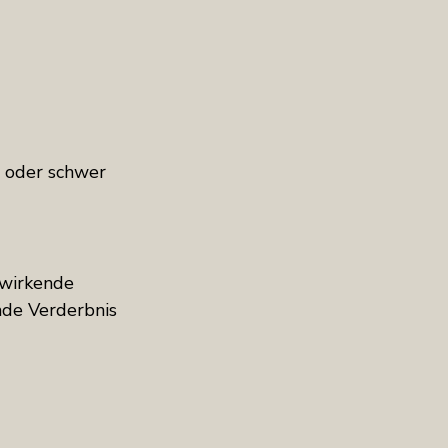
m oder schwer 
 wirkende 
nde Verderbnis 