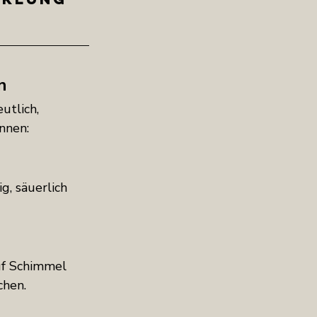
n
utlich, 
nnen:
g, säuerlich 
uf Schimmel 
chen.