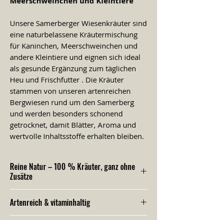
Meerschweinchen und Kleintiere
Unsere Samerberger Wiesenkräuter sind
eine naturbelassene Kräutermischung
für Kaninchen, Meerschweinchen und
andere Kleintiere und eignen sich ideal
als gesunde Ergänzung zum täglichen
Heu und Frischfutter . Die Kräuter
stammen von unseren artenreichen
Bergwiesen rund um den Samerberg
und werden besonders schonend
getrocknet, damit Blätter, Aroma und
wertvolle Inhaltsstoffe erhalten bleiben.
Die Kräutermischung enthält unter
Reine Natur – 100 % Kräuter, ganz ohne
anderem Beifuß, Ehrenpreis, Kamille,
Zusätze
Hirtentäschel, Schafgarbe,
Spitzwegerich, Vogelmiere und
Unsere Wiesenkräuter bestehen
Artenreich & vitaminhaltig
Wiesenkerbel, ergänzt durch Rot- und
ausschließlich aus naturbelassenen
Weißklee sowie Blüten und Gräser.
Pflanzen von artenreichen Bergwiesen.