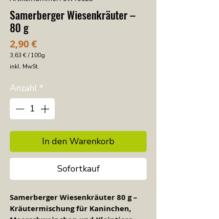
Samerberger Wiesenkräuter –
80 g
Preis
2,90 €
3,63 €
/
100g
3,63 €
inkl. MwSt.
pro
100
Gramm
Anzahl
*
In den Warenkorb
Sofortkauf
Samerberger Wiesenkräuter 80 g –
Kräutermischung für Kaninchen,